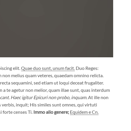
scing elit.
Quae duo sunt, unum facit.
Duo Reges:
m non melius quam veteres, quaedam omnino relicta.
ecta sequamini, sed etiam ut loqui deceat frugaliter.
a te agetur non melior, quam illae sunt, quas interdum
cant.
Haec igitur Epicuri non probo, inquam.
At ille non
verbis, inquit; His similes sunt omnes, qui virtuti
i forte censes Ti.
Immo alio genere;
Equidem e Cn.