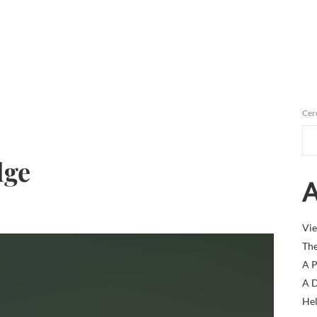
Cer
dge
A
Vie
The
A P
A D
Hel