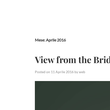
Skip
to
content
Mese:
Aprile 2016
View from the Bri
Posted on
11 Aprile 2016
by
web