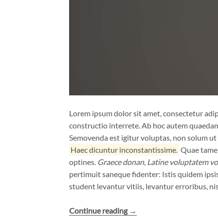
Lorem ipsum dolor sit amet, consectetur adipi
constructio interrete. Ab hoc autem quaeda
Semovenda est igitur voluptas, non solum ut r
Haec dicuntur inconstantissime.
Quae tamen 
optines.
Graece donan, Latine voluptatem vo
pertimuit saneque fidenter: Istis quidem ipsis 
student levantur vitiis, levantur erroribus, nis
Continue reading
“A
→