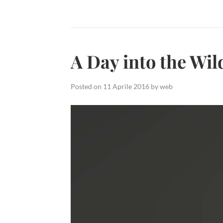
Pair
of
Shoes”
A Day into the Wil
Posted on
11 Aprile 2016
by
web