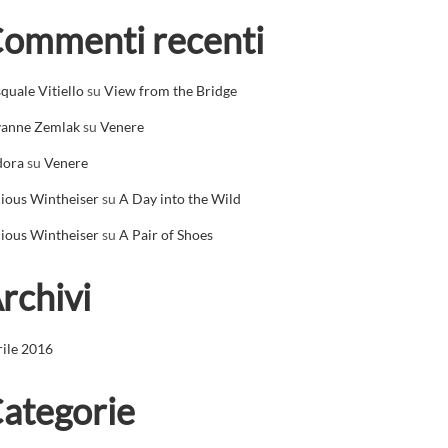
ommenti recenti
quale Vitiello
su
View from the Bridge
yanne Zemlak
su
Venere
dora
su
Venere
ious Wintheiser
su
A Day into the Wild
ious Wintheiser
su
A Pair of Shoes
rchivi
ile 2016
ategorie