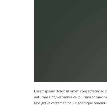
Lorem ipsum dolor sit amet, consectetur adipi
naturam sint, vel omnia vel plurima et maxim
Nos grave certamen belli clademque tenemus