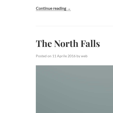
Continue reading
“View
→
from
the
Bridge”
The North Falls
Posted on
11 Aprile 2016
by
web