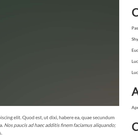
C
Pas
Sh
Eu
Luc
Luc
A
Apr
scing elit. Quod est, ut dixi, habere ea, quae secundum
C
a.
Nos paucis ad haec additis finem faciamus aliquando;
.