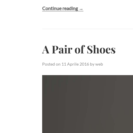
Continue reading
“The
→
North
Falls”
A Pair of Shoes
Posted on
11 Aprile 2016
by
web